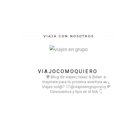
VIAJA CON NOSOTROS
VIAJOCOMOQUIERO
🌍 Blog de viajes | Isaac & Belen
✈️
Inspírate para tu proxima aventura
🚗 ¿
Viajas sol@? 👉🏻@viajesengrupovcq
💸
Descuentos y tips en el link 👇