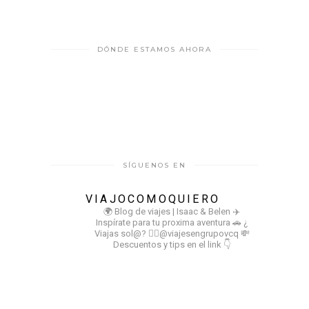
DÓNDE ESTAMOS AHORA
SÍGUENOS EN
VIAJOCOMOQUIERO
🌍 Blog de viajes | Isaac & Belen
✈️
Inspírate para tu proxima aventura
🚗 ¿
Viajas sol@? 👉🏻@viajesengrupovcq
💸
Descuentos y tips en el link 👇