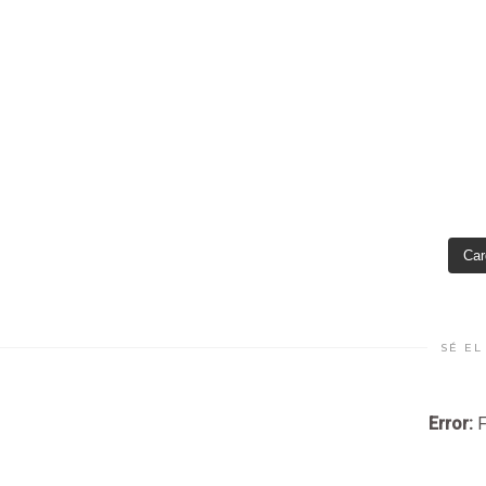
Car
SÉ EL
Error:
F