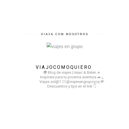
VIAJA CON NOSOTROS
VIAJOCOMOQUIERO
🌍 Blog de viajes | Isaac & Belen
✈️
Inspírate para tu proxima aventura
🚗 ¿
Viajas sol@? 👉🏻@viajesengrupovcq
💸
Descuentos y tips en el link 👇