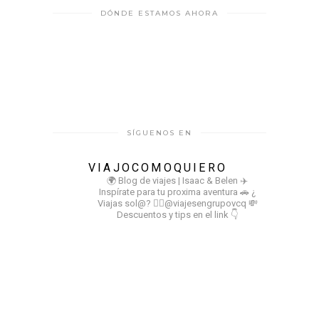
DÓNDE ESTAMOS AHORA
SÍGUENOS EN
VIAJOCOMOQUIERO
🌍 Blog de viajes | Isaac & Belen
✈️
Inspírate para tu proxima aventura
🚗 ¿
Viajas sol@? 👉🏻@viajesengrupovcq
💸
Descuentos y tips en el link 👇