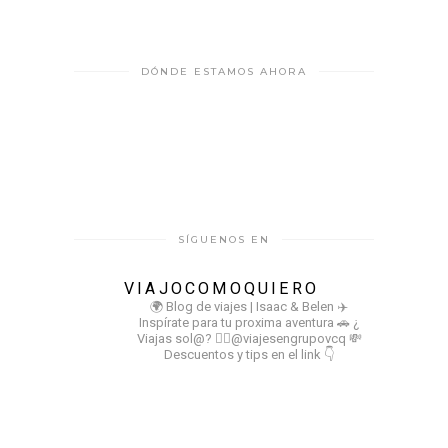
DÓNDE ESTAMOS AHORA
SÍGUENOS EN
VIAJOCOMOQUIERO
🌍 Blog de viajes | Isaac & Belen
✈️
Inspírate para tu proxima aventura
🚗 ¿
Viajas sol@? 👉🏻@viajesengrupovcq
💸
Descuentos y tips en el link 👇