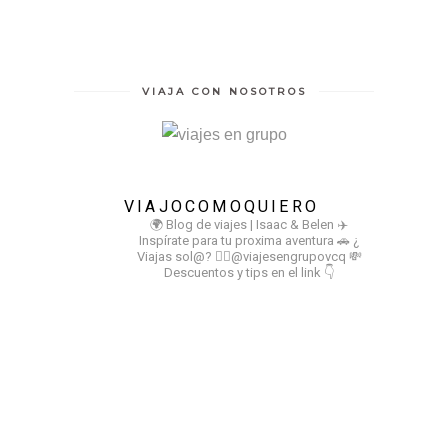
VIAJA CON NOSOTROS
VIAJOCOMOQUIERO
🌍 Blog de viajes | Isaac & Belen
✈️
Inspírate para tu proxima aventura
🚗 ¿
Viajas sol@? 👉🏻@viajesengrupovcq
💸
Descuentos y tips en el link 👇