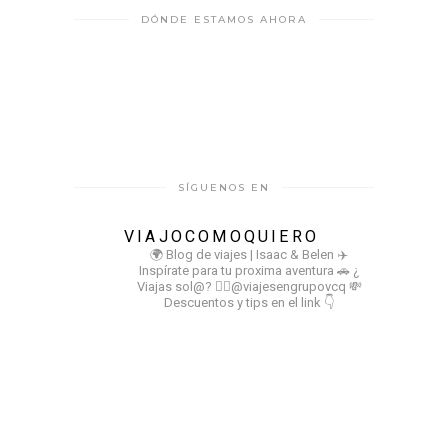
DÓNDE ESTAMOS AHORA
SÍGUENOS EN
VIAJOCOMOQUIERO
🌍 Blog de viajes | Isaac & Belen
✈️
Inspírate para tu proxima aventura
🚗 ¿
Viajas sol@? 👉🏻@viajesengrupovcq
💸
Descuentos y tips en el link 👇