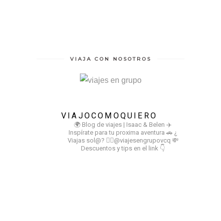
VIAJA CON NOSOTROS
VIAJOCOMOQUIERO
🌍 Blog de viajes | Isaac & Belen
✈️
Inspírate para tu proxima aventura
🚗 ¿
Viajas sol@? 👉🏻@viajesengrupovcq
💸
Descuentos y tips en el link 👇