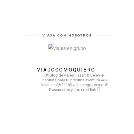
VIAJA CON NOSOTROS
VIAJOCOMOQUIERO
🌍 Blog de viajes | Isaac & Belen
✈️
Inspírate para tu proxima aventura
🚗 ¿
Viajas sol@? 👉🏻@viajesengrupovcq
💸
Descuentos y tips en el link 👇