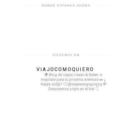
DÓNDE ESTAMOS AHORA
SÍGUENOS EN
VIAJOCOMOQUIERO
🌍 Blog de viajes | Isaac & Belen
✈️
Inspírate para tu proxima aventura
🚗 ¿
Viajas sol@? 👉🏻@viajesengrupovcq
💸
Descuentos y tips en el link 👇