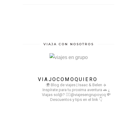
VIAJA CON NOSOTROS
VIAJOCOMOQUIERO
🌍 Blog de viajes | Isaac & Belen
✈️
Inspírate para tu proxima aventura
🚗 ¿
Viajas sol@? 👉🏻@viajesengrupovcq
💸
Descuentos y tips en el link 👇