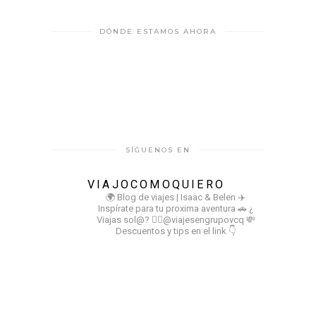
DÓNDE ESTAMOS AHORA
SÍGUENOS EN
VIAJOCOMOQUIERO
🌍 Blog de viajes | Isaac & Belen
✈️
Inspírate para tu proxima aventura
🚗 ¿
Viajas sol@? 👉🏻@viajesengrupovcq
💸
Descuentos y tips en el link 👇