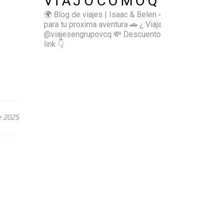
VIAJOCOMOQUIERO
🌍 Blog de viajes | Isaac & Belen
✈️ Inspírate
para tu proxima aventura
🚗 ¿ Viajas sol@? 👉🏻
@viajesengrupovcq
💸 Descuentos y tips en el
link 👇
e 2025