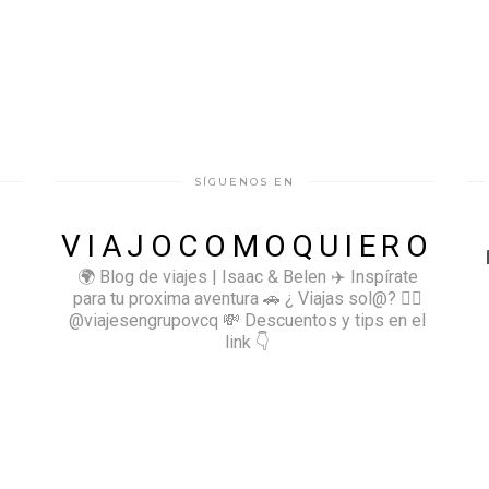
SÍGUENOS EN
VIAJOCOMOQUIERO
🌍 Blog de viajes | Isaac & Belen
✈️ Inspírate
para tu proxima aventura
🚗 ¿ Viajas sol@? 👉🏻
@viajesengrupovcq
💸 Descuentos y tips en el
link 👇