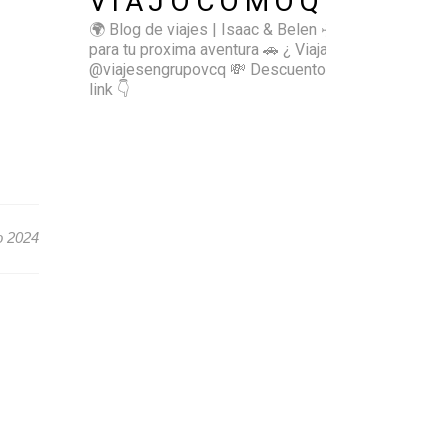
VIAJOCOMOQUIERO
🌍 Blog de viajes | Isaac & Belen
✈️ Inspírate
para tu proxima aventura
🚗 ¿ Viajas sol@? 👉🏻
@viajesengrupovcq
💸 Descuentos y tips en el
link 👇
o 2024