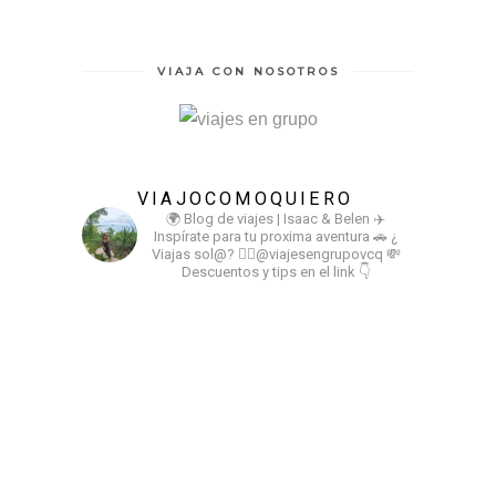
VIAJA CON NOSOTROS
VIAJOCOMOQUIERO
🌍 Blog de viajes | Isaac & Belen
✈️
Inspírate para tu proxima aventura
🚗 ¿
Viajas sol@? 👉🏻@viajesengrupovcq
💸
Descuentos y tips en el link 👇