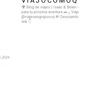
VIAJOCOMOQUIERO
🌍 Blog de viajes | Isaac & Belen
✈️ Inspírate
para tu proxima aventura
🚗 ¿ Viajas sol@? 👉🏻
@viajesengrupovcq
💸 Descuentos y tips en el
link 👇
o 2024