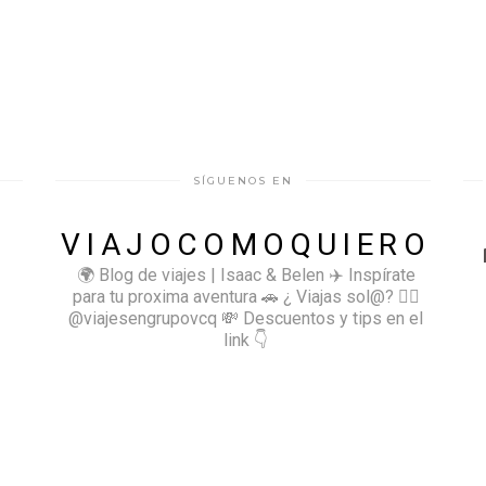
SÍGUENOS EN
VIAJOCOMOQUIERO
🌍 Blog de viajes | Isaac & Belen
✈️ Inspírate
para tu proxima aventura
🚗 ¿ Viajas sol@? 👉🏻
@viajesengrupovcq
💸 Descuentos y tips en el
link 👇