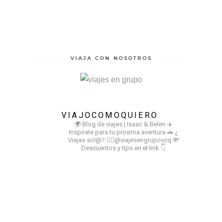
VIAJA CON NOSOTROS
VIAJOCOMOQUIERO
🌍 Blog de viajes | Isaac & Belen
✈️
Inspírate para tu proxima aventura
🚗 ¿
Viajas sol@? 👉🏻@viajesengrupovcq
💸
Descuentos y tips en el link 👇