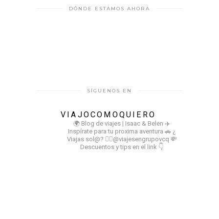
DÓNDE ESTAMOS AHORA
SÍGUENOS EN
VIAJOCOMOQUIERO
🌍 Blog de viajes | Isaac & Belen
✈️
Inspírate para tu proxima aventura
🚗 ¿
Viajas sol@? 👉🏻@viajesengrupovcq
💸
Descuentos y tips en el link 👇