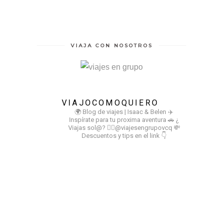
VIAJA CON NOSOTROS
VIAJOCOMOQUIERO
🌍 Blog de viajes | Isaac & Belen
✈️
Inspírate para tu proxima aventura
🚗 ¿
Viajas sol@? 👉🏻@viajesengrupovcq
💸
Descuentos y tips en el link 👇