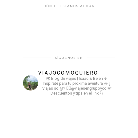
DÓNDE ESTAMOS AHORA
SÍGUENOS EN
VIAJOCOMOQUIERO
🌍 Blog de viajes | Isaac & Belen
✈️
Inspírate para tu proxima aventura
🚗 ¿
Viajas sol@? 👉🏻@viajesengrupovcq
💸
Descuentos y tips en el link 👇