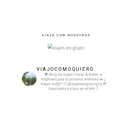
VIAJA CON NOSOTROS
VIAJOCOMOQUIERO
🌍 Blog de viajes | Isaac & Belen
✈️
Inspírate para tu proxima aventura
🚗 ¿
Viajas sol@? 👉🏻@viajesengrupovcq
💸
Descuentos y tips en el link 👇