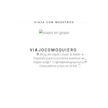
VIAJA CON NOSOTROS
VIAJOCOMOQUIERO
🌍 Blog de viajes | Isaac & Belen
✈️
Inspírate para tu proxima aventura
🚗 ¿
Viajas sol@? 👉🏻@viajesengrupovcq
💸
Descuentos y tips en el link 👇