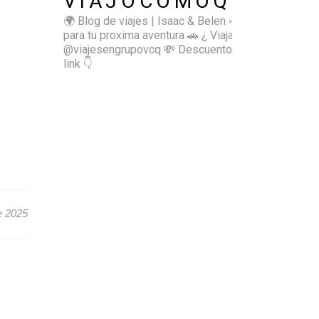
VIAJOCOMOQUIERO
🌍 Blog de viajes | Isaac & Belen
✈️ Inspírate
para tu proxima aventura
🚗 ¿ Viajas sol@? 👉🏻
@viajesengrupovcq
💸 Descuentos y tips en el
link 👇
e 2025