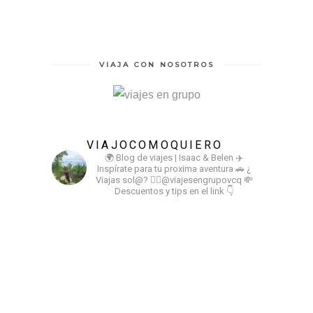
VIAJA CON NOSOTROS
VIAJOCOMOQUIERO
🌍 Blog de viajes | Isaac & Belen
✈️
Inspírate para tu proxima aventura
🚗 ¿
Viajas sol@? 👉🏻@viajesengrupovcq
💸
Descuentos y tips en el link 👇