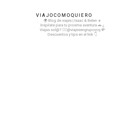
VIAJOCOMOQUIERO
🌍 Blog de viajes | Isaac & Belen
✈️
Inspírate para tu proxima aventura
🚗 ¿
Viajas sol@? 👉🏻@viajesengrupovcq
💸
Descuentos y tips en el link 👇