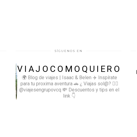
SÍGUENOS EN
VIAJOCOMOQUIERO
🌍 Blog de viajes | Isaac & Belen
✈️ Inspírate
para tu proxima aventura
🚗 ¿ Viajas sol@? 👉🏻
@viajesengrupovcq
💸 Descuentos y tips en el
link 👇