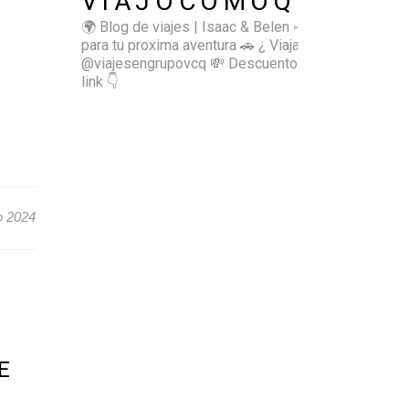
VIAJOCOMOQUIERO
🌍 Blog de viajes | Isaac & Belen
✈️ Inspírate
para tu proxima aventura
🚗 ¿ Viajas sol@? 👉🏻
@viajesengrupovcq
💸 Descuentos y tips en el
link 👇
o 2024
E