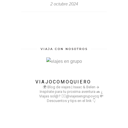
2 octubre 2024
VIAJA CON NOSOTROS
VIAJOCOMOQUIERO
🌍 Blog de viajes | Isaac & Belen
✈️
Inspírate para tu proxima aventura
🚗 ¿
Viajas sol@? 👉🏻@viajesengrupovcq
💸
Descuentos y tips en el link 👇