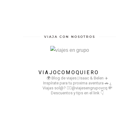
VIAJA CON NOSOTROS
VIAJOCOMOQUIERO
🌍 Blog de viajes | Isaac & Belen
✈️
Inspírate para tu proxima aventura
🚗 ¿
Viajas sol@? 👉🏻@viajesengrupovcq
💸
Descuentos y tips en el link 👇