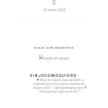
10 enero 2024
VIAJA CON NOSOTROS
VIAJOCOMOQUIERO
🌍 Blog de viajes | Isaac & Belen
✈️
Inspírate para tu proxima aventura
🚗 ¿
Viajas sol@? 👉🏻@viajesengrupovcq
💸
Descuentos y tips en el link 👇