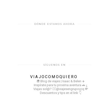
DÓNDE ESTAMOS AHORA
SÍGUENOS EN
VIAJOCOMOQUIERO
🌍 Blog de viajes | Isaac & Belen
✈️
Inspírate para tu proxima aventura
🚗 ¿
Viajas sol@? 👉🏻@viajesengrupovcq
💸
Descuentos y tips en el link 👇