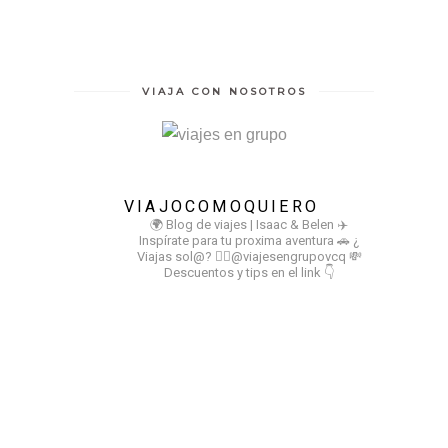
VIAJA CON NOSOTROS
VIAJOCOMOQUIERO
🌍 Blog de viajes | Isaac & Belen
✈️
Inspírate para tu proxima aventura
🚗 ¿
Viajas sol@? 👉🏻@viajesengrupovcq
💸
Descuentos y tips en el link 👇