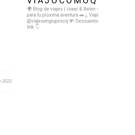
VIAJOCOMOQUIERO
🌍 Blog de viajes | Isaac & Belen
✈️ Inspírate
para tu proxima aventura
🚗 ¿ Viajas sol@? 👉🏻
@viajesengrupovcq
💸 Descuentos y tips en el
link 👇
e 2021