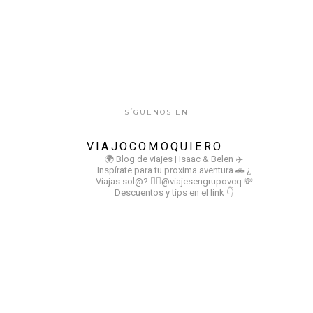
SÍGUENOS EN
VIAJOCOMOQUIERO
🌍 Blog de viajes | Isaac & Belen
✈️
Inspírate para tu proxima aventura
🚗 ¿
Viajas sol@? 👉🏻@viajesengrupovcq
💸
Descuentos y tips en el link 👇