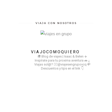
VIAJA CON NOSOTROS
VIAJOCOMOQUIERO
🌍 Blog de viajes | Isaac & Belen
✈️
Inspírate para tu proxima aventura
🚗 ¿
Viajas sol@? 👉🏻@viajesengrupovcq
💸
Descuentos y tips en el link 👇