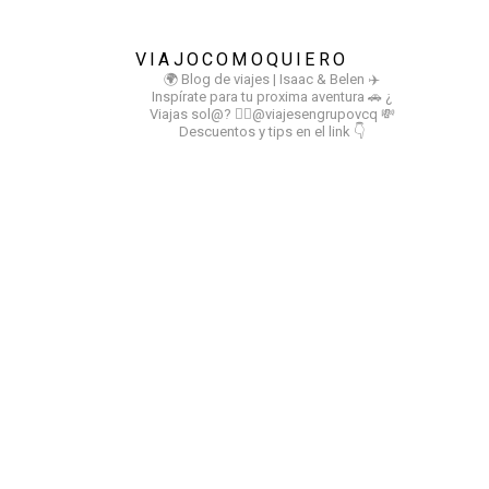
VIAJOCOMOQUIERO
🌍 Blog de viajes | Isaac & Belen
✈️
Inspírate para tu proxima aventura
🚗 ¿
Viajas sol@? 👉🏻@viajesengrupovcq
💸
Descuentos y tips en el link 👇