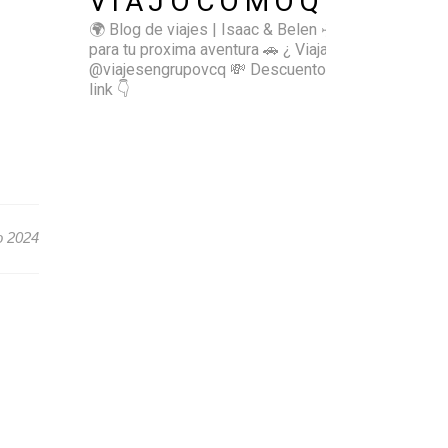
VIAJOCOMOQUIERO
🌍 Blog de viajes | Isaac & Belen
✈️ Inspírate
para tu proxima aventura
🚗 ¿ Viajas sol@? 👉🏻
@viajesengrupovcq
💸 Descuentos y tips en el
link 👇
o 2024