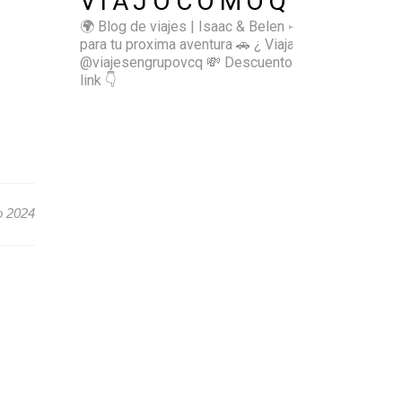
VIAJOCOMOQUIERO
🌍 Blog de viajes | Isaac & Belen
✈️ Inspírate
para tu proxima aventura
🚗 ¿ Viajas sol@? 👉🏻
@viajesengrupovcq
💸 Descuentos y tips en el
link 👇
o 2024