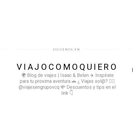
SÍGUENOS EN
VIAJOCOMOQUIERO
🌍 Blog de viajes | Isaac & Belen
✈️ Inspírate
para tu proxima aventura
🚗 ¿ Viajas sol@? 👉🏻
@viajesengrupovcq
💸 Descuentos y tips en el
link 👇