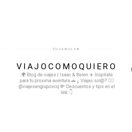
SÍGUENOS EN
VIAJOCOMOQUIERO
🌍 Blog de viajes | Isaac & Belen
✈️ Inspírate
para tu proxima aventura
🚗 ¿ Viajas sol@? 👉🏻
@viajesengrupovcq
💸 Descuentos y tips en el
link 👇