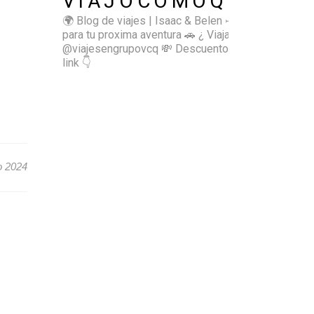
VIAJOCOMOQUIERO
🌍 Blog de viajes | Isaac & Belen
✈️ Inspírate
para tu proxima aventura
🚗 ¿ Viajas sol@? 👉🏻
@viajesengrupovcq
💸 Descuentos y tips en el
link 👇
o 2024