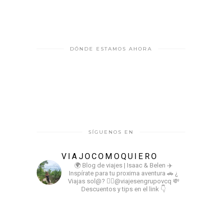
DÓNDE ESTAMOS AHORA
SÍGUENOS EN
VIAJOCOMOQUIERO
🌍 Blog de viajes | Isaac & Belen
✈️
Inspírate para tu proxima aventura
🚗 ¿
Viajas sol@? 👉🏻@viajesengrupovcq
💸
Descuentos y tips en el link 👇