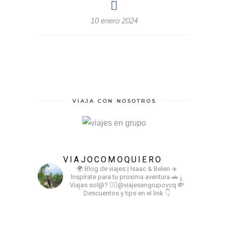
10 enero 2024
VIAJA CON NOSOTROS
VIAJOCOMOQUIERO
🌍 Blog de viajes | Isaac & Belen
✈️
Inspírate para tu proxima aventura
🚗 ¿
Viajas sol@? 👉🏻@viajesengrupovcq
💸
Descuentos y tips en el link 👇