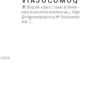
VIAJOCOMOQUIERO
🌍 Blog de viajes | Isaac & Belen
✈️ Inspírate
para tu proxima aventura
🚗 ¿ Viajas sol@? 👉🏻
@viajesengrupovcq
💸 Descuentos y tips en el
link 👇
o 2024