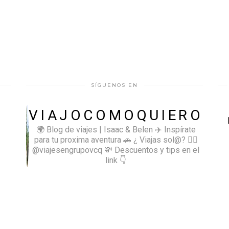
SÍGUENOS EN
VIAJOCOMOQUIERO
🌍 Blog de viajes | Isaac & Belen
✈️ Inspírate
para tu proxima aventura
🚗 ¿ Viajas sol@? 👉🏻
@viajesengrupovcq
💸 Descuentos y tips en el
link 👇