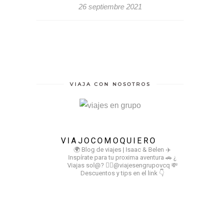
26 septiembre 2021
VIAJA CON NOSOTROS
VIAJOCOMOQUIERO
🌍 Blog de viajes | Isaac & Belen
✈️
Inspírate para tu proxima aventura
🚗 ¿
Viajas sol@? 👉🏻@viajesengrupovcq
💸
Descuentos y tips en el link 👇