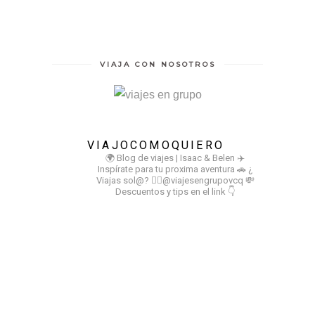
VIAJA CON NOSOTROS
VIAJOCOMOQUIERO
🌍 Blog de viajes | Isaac & Belen
✈️
Inspírate para tu proxima aventura
🚗 ¿
Viajas sol@? 👉🏻@viajesengrupovcq
💸
Descuentos y tips en el link 👇