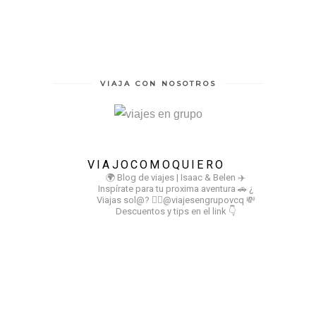
VIAJA CON NOSOTROS
VIAJOCOMOQUIERO
🌍 Blog de viajes | Isaac & Belen
✈️
Inspírate para tu proxima aventura
🚗 ¿
Viajas sol@? 👉🏻@viajesengrupovcq
💸
Descuentos y tips en el link 👇