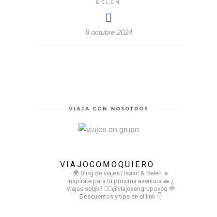
BELEN
8 octubre 2024
VIAJA CON NOSOTROS
VIAJOCOMOQUIERO
🌍 Blog de viajes | Isaac & Belen
✈️
Inspírate para tu proxima aventura
🚗 ¿
Viajas sol@? 👉🏻@viajesengrupovcq
💸
Descuentos y tips en el link 👇