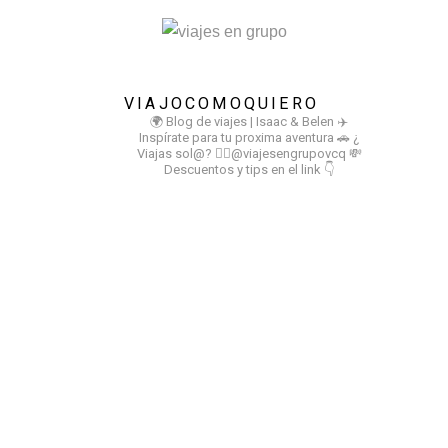
VIAJOCOMOQUIERO
🌍 Blog de viajes | Isaac & Belen
✈️
Inspírate para tu proxima aventura
🚗 ¿
Viajas sol@? 👉🏻@viajesengrupovcq
💸
Descuentos y tips en el link 👇