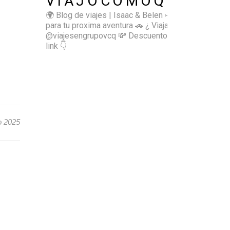
VIAJOCOMOQUIERO
🌍 Blog de viajes | Isaac & Belen
✈️ Inspírate
para tu proxima aventura
🚗 ¿ Viajas sol@? 👉🏻
@viajesengrupovcq
💸 Descuentos y tips en el
link 👇
o 2025