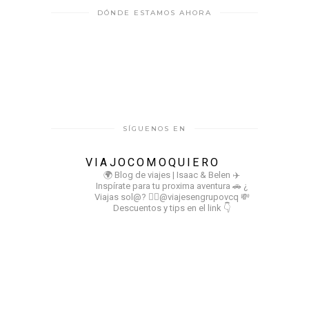
DÓNDE ESTAMOS AHORA
SÍGUENOS EN
VIAJOCOMOQUIERO
🌍 Blog de viajes | Isaac & Belen
✈️
Inspírate para tu proxima aventura
🚗 ¿
Viajas sol@? 👉🏻@viajesengrupovcq
💸
Descuentos y tips en el link 👇