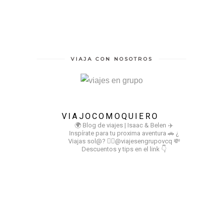
VIAJA CON NOSOTROS
VIAJOCOMOQUIERO
🌍 Blog de viajes | Isaac & Belen
✈️
Inspírate para tu proxima aventura
🚗 ¿
Viajas sol@? 👉🏻@viajesengrupovcq
💸
Descuentos y tips en el link 👇