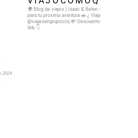
VIAJOCOMOQUIERO
🌍 Blog de viajes | Isaac & Belen
✈️ Inspírate
para tu proxima aventura
🚗 ¿ Viajas sol@? 👉🏻
@viajesengrupovcq
💸 Descuentos y tips en el
link 👇
o 2024