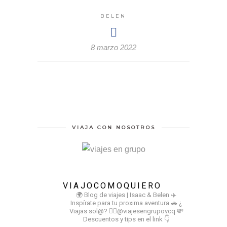
BELEN
8 marzo 2022
VIAJA CON NOSOTROS
VIAJOCOMOQUIERO
🌍 Blog de viajes | Isaac & Belen
✈️
Inspírate para tu proxima aventura
🚗 ¿
Viajas sol@? 👉🏻@viajesengrupovcq
💸
Descuentos y tips en el link 👇