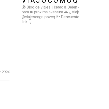
VIAJOCOMOQUIERO
🌍 Blog de viajes | Isaac & Belen
✈️ Inspírate
para tu proxima aventura
🚗 ¿ Viajas sol@? 👉🏻
@viajesengrupovcq
💸 Descuentos y tips en el
link 👇
e 2024