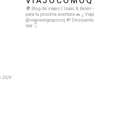
VIAJOCOMOQUIERO
🌍 Blog de viajes | Isaac & Belen
✈️ Inspírate
para tu proxima aventura
🚗 ¿ Viajas sol@? 👉🏻
@viajesengrupovcq
💸 Descuentos y tips en el
link 👇
e 2024