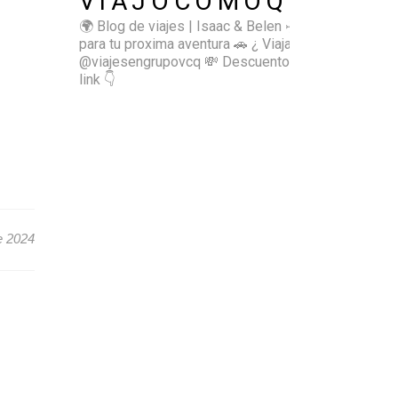
VIAJOCOMOQUIERO
🌍 Blog de viajes | Isaac & Belen
✈️ Inspírate
para tu proxima aventura
🚗 ¿ Viajas sol@? 👉🏻
@viajesengrupovcq
💸 Descuentos y tips en el
link 👇
e 2024