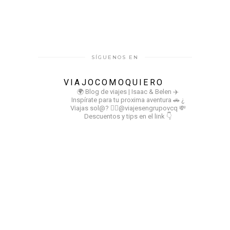
SÍGUENOS EN
VIAJOCOMOQUIERO
🌍 Blog de viajes | Isaac & Belen
✈️
Inspírate para tu proxima aventura
🚗 ¿
Viajas sol@? 👉🏻@viajesengrupovcq
💸
Descuentos y tips en el link 👇