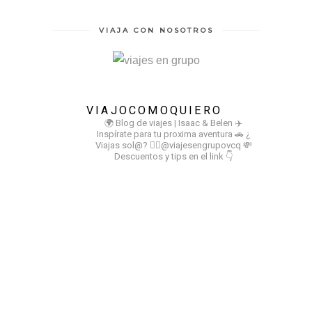
VIAJA CON NOSOTROS
VIAJOCOMOQUIERO
🌍 Blog de viajes | Isaac & Belen
✈️
Inspírate para tu proxima aventura
🚗 ¿
Viajas sol@? 👉🏻@viajesengrupovcq
💸
Descuentos y tips en el link 👇