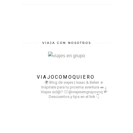
VIAJA CON NOSOTROS
VIAJOCOMOQUIERO
🌍 Blog de viajes | Isaac & Belen
✈️
Inspírate para tu proxima aventura
🚗 ¿
Viajas sol@? 👉🏻@viajesengrupovcq
💸
Descuentos y tips en el link 👇