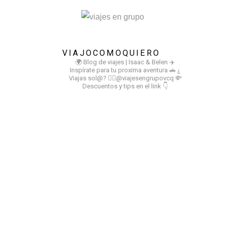
VIAJOCOMOQUIERO
🌍 Blog de viajes | Isaac & Belen
✈️
Inspírate para tu proxima aventura
🚗 ¿
Viajas sol@? 👉🏻@viajesengrupovcq
💸
Descuentos y tips en el link 👇