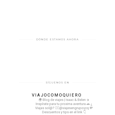
DÓNDE ESTAMOS AHORA
SÍGUENOS EN
VIAJOCOMOQUIERO
🌍 Blog de viajes | Isaac & Belen
✈️
Inspírate para tu proxima aventura
🚗 ¿
Viajas sol@? 👉🏻@viajesengrupovcq
💸
Descuentos y tips en el link 👇