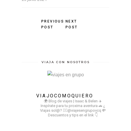
PREVIOUS
NEXT
POST
POST
VIAJA CON NOSOTROS
VIAJOCOMOQUIERO
🌍 Blog de viajes | Isaac & Belen
✈️
Inspírate para tu proxima aventura
🚗 ¿
Viajas sol@? 👉🏻@viajesengrupovcq
💸
Descuentos y tips en el link 👇