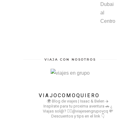
VIAJA CON NOSOTROS
VIAJOCOMOQUIERO
🌍 Blog de viajes | Isaac & Belen
✈️
Inspírate para tu proxima aventura
🚗 ¿
Viajas sol@? 👉🏻@viajesengrupovcq
💸
Descuentos y tips en el link 👇